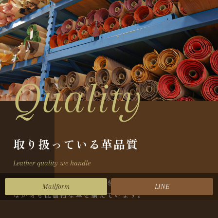
Quality
取り扱っている革品質
Leather quality we handle
バングラデシュ産のキップをタンニンで鞣した高品質
Mailform
LINE
ながらも低価格な革を揃えています。
ナチュラルな下地はもちろん、様々なカラーに染色し